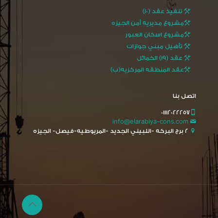
تنفيذ عقد (10)
مشروع مديريه أمن الجيزه
مشروع اسكان العبور
تأهيل مبني جوازات
عقد (19) الخمائل
عقد المنطقه المركزيه(ب)
اتصل بنا
01112022257
info@elarabiya-cons.com
2 برج البركه -اللبيني الجديد -المريوطيه-فيصل- الجيزه